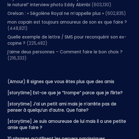
le naturel” interview photo Eddy Abimbi
(603,130)
Orelsan : « Ségolène Royal ne m’appelle plus »
(602,835)
mon copain est toujours amoureux de son ex que faire ?
(448,821)
Quelle exemple de lettre / SMS pour reconquérir son ex-
copine ?
(225,482)
j’aime deux personnes – Comment faire le bon choix ?
(216,333)
(Amour) 8 signes que vous êtes plus que des amis
[storytime] Est-ce que je “trompe” parce que je flirte?
[storytime] J’ai un petit ami mais je n’arrête pas de
penser à quelqu’un d’autre. Que faire?
[storytime] Je suis amoureuse de lui mais il a une petite
amie que faire ?
10 phrases qu’utilisent les pervers narcissiques