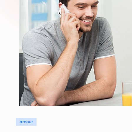
Posted
amour
in