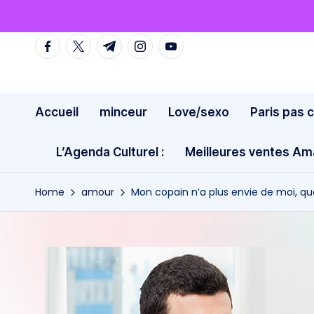
Skip
facebook.com
twitter.com
t.me
instagram.com
youtube.com
to
content
Accueil
minceur
Love/sexo
Paris pas 
L’Agenda Culturel :
Meilleures ventes A
Home
amour
Mon copain n’a plus envie de moi, qu