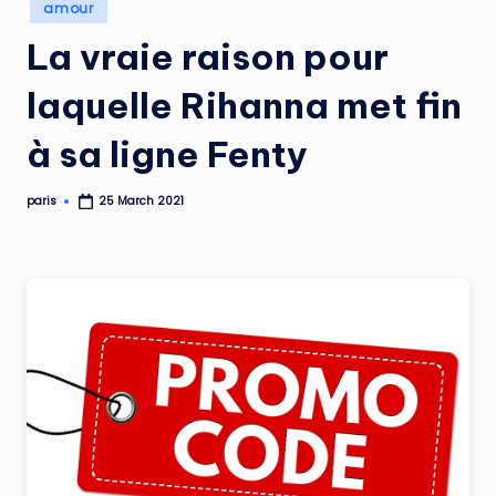
Posted
amour
in
La vraie raison pour
laquelle Rihanna met fin
à sa ligne Fenty
paris
25 March 2021
Posted
by