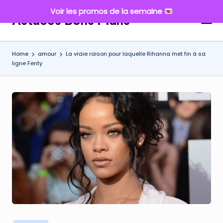
Voir les promos de la semaine
Astuces Bons Plans
Skip
to
content
Home
amour
La vraie raison pour laquelle Rihanna met fin à sa
ligne Fenty